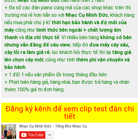
được
Nhạc Cụ Minh Đức
bảo hành đến 2 năm
+ Đa số các đàn piano cùng mã của các shop khác trên thị
trường mà rẻ hơn hẳn so với
Nhạc Cụ Minh Đức
, khách hàng
nếu mua phải chú ý kĩ
thời hạn bảo hành và độ mới của
máy
cũng như
hình thức bên ngoài + chất lượng âm
thanh
và
địa chỉ thực tế
. Vì nhiều bên hàng
không có bán
nhưng vẫn đăng để câu view
; tiếp đó
đưa mấy cây xấu,
cây lỗi ra làm giá rẻ
; lúc khách hỏi thực tế thì lại
tăng giá
lên chọn cây mới
; cũng như tính
thêm phí vận chuyển và
bảo hành
+ 1 đổi 1 nếu sản phẩm lỗi trong tháng đầu tiên
+ Phát hiện hàng giả, hàng nhái, bạn được trả hàng và nhận
thêm 100% giá trị đơn hàng
Đăng ký kênh để xem clip test đàn chi
tiết