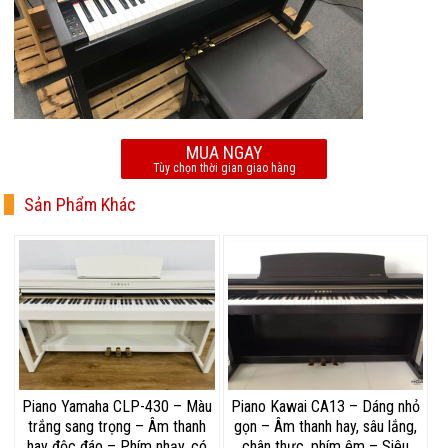
MUA NGAY
Tùy chọn thời gian giao hàng
Sản Phẩm Khác
Piano Yamaha CLP-430 – Màu
Piano Kawai CA13 – Dáng nhỏ
trắng sang trọng – Âm thanh
gọn – Âm thanh hay, sâu lắng,
hay độc đáo – Phím nhạy, có
chân thực, phím êm – Siêu