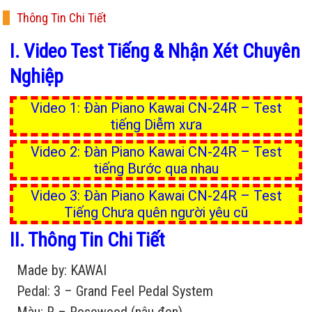
Thông Tin Chi Tiết
I. Video Test Tiếng & Nhận Xét Chuyên
Nghiệp
Video 1: Đàn Piano Kawai CN-24R – Test
tiếng Diễm xưa
Video 2: Đàn Piano Kawai CN-24R – Test
tiếng Bước qua nhau
Video 3: Đàn Piano Kawai CN-24R – Test
Tiếng Chưa quên người yêu cũ
II. Thông Tin Chi Tiết
Made by:
KAWAI
Pedal:
3 – Grand Feel Pedal System
Màu:
R – Rosewood (nâu đen)