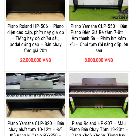
Piano Roland HP-506 – Piano
Piano Yamaha CLP-550 – Đàn
điện cao cấp, phím nảy giả cơ
Piano Điện Giá Rẻ tầm 7-8tr –
– Tiếng hay có chiều sâu,
Âm thanh ổn – Phím hơi kém
pedal cứng cáp – Bán chạy
xíu – Chơi tạm rồi nâng cấp lên
tầm giá 20tr
sau
22.000.000
VNĐ
8.000.000
VNĐ
Piano Yamaha CLP-820 – Bán
Piano Roland HP-207 – Mẫu
chạy nhất tầm 10-12tr – Đối
Piano Bán Chạy Tầm 19-20tr –
thủ nặng kí Casio PX-850 –
Dáng Khoẻ Khoắn, Tiếng hay,