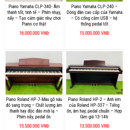
Piano Yamaha CLP-340- Âm
Piano Yamaha CLP-240 –
thanh tốt, tinh tế – Phím nhạy,
Dòng đàn cao cấp của Yamaha
nẩy – Tạo cảm giác như chơi
– Có cổng cắm USB – hệ
Piano cơ thật
thống pedal tốt
16.000.000
VNĐ
15.000.000
VNĐ
Piano Roland HP-7-Màu gỗ nâu
Piano Roland HP-2 – Anh em
đỏ sang trọng – Chất lượng âm
của Roland HP-337 – Tiếng
thanh hay độc đáo mới lạ –
ổn, âm hay, pedal chuẩn – Hợp
Phím nẩy, pedal ổn.
tầm giá 13-14tr
15.500.000
VNĐ
13.500.000
VNĐ