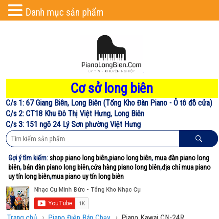
Danh mục sản phẩm
Cơ sở long biên
C/s 1: 67 Giang Biên, Long Biên (Tổng Kho Đàn Piano - Ô tô đỗ cửa)
C/s 2: CT18 Khu Đô Thị Việt Hưng, Long Biên
C/s 3: 151 ngõ 24 Lý Sơn phường Việt Hưng
Gợi ý tìm kiếm:
shop piano long biên
,
piano long biên
,
mua đàn piano long
biên
,
bán đàn piano long biên
,
cửa hàng piano long biên
,
địa chỉ mua piano
uy tín long biên
,
mua piano uy tín long biên
›
›
Trang chủ
Piano Điện Bán Chạy
Piano Kawai CN-24R