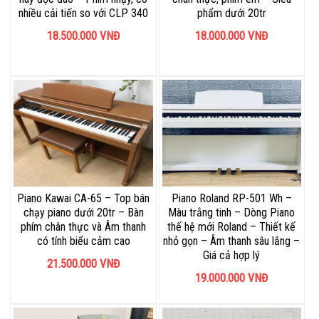
nhiều cải tiến so với CLP 340
phẩm dưới 20tr
18.500.000
VNĐ
18.000.000
VNĐ
Piano Kawai CA-65 – Top bán
Piano Roland RP-501 Wh –
chạy piano dưới 20tr – Bàn
Màu trắng tinh – Dòng Piano
phím chân thực và Âm thanh
thế hệ mới Roland – Thiết kế
có tính biểu cảm cao
nhỏ gọn – Âm thanh sâu lắng –
Giá cả hợp lý
21.500.000
VNĐ
19.000.000
VNĐ