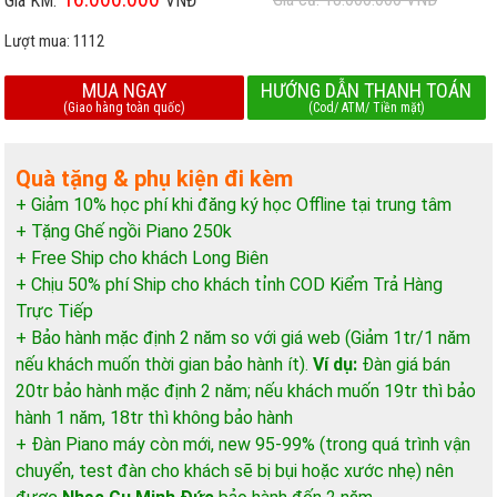
Giá KM:
VNĐ
Lượt mua:
1112
MUA NGAY
HƯỚNG DẪN THANH TOÁN
(Giao hàng toàn quốc)
(Cod/ ATM/ Tiền mặt)
Quà tặng & phụ kiện đi kèm
+ Giảm 10% học phí khi đăng ký học Offline tại trung tâm
+ Tặng Ghế ngồi Piano 250k
+ Free Ship cho khách Long Biên
+ Chịu 50% phí Ship cho khách tỉnh COD Kiểm Trả Hàng
Trực Tiếp
+ Bảo hành mặc định 2 năm so với giá web (Giảm 1tr/1 năm
nếu khách muốn thời gian bảo hành ít).
Ví dụ:
Đàn giá bán
20tr bảo hành mặc định 2 năm; nếu khách muốn 19tr thì bảo
hành 1 năm, 18tr thì không bảo hành
+ Đàn Piano máy còn mới, new 95-99% (trong quá trình vận
chuyển, test đàn cho khách sẽ bị bụi hoặc xước nhẹ) nên