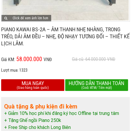
Click để xem ảnh lớn hơn
PIANO KAWAI BS-2A – ÂM THANH NHẸ NHÀNG, TRONG
TRẺO, DẢI ÂM ĐỀU – NHẸ, ĐỘ NHẠY TƯƠNG ĐỐI – THIẾT KẾ
LỊCH LÃM.
58.000.000
Giá cũ: 64.000.000
VNĐ
Giá KM:
VNĐ
Lượt mua:
1323
MUA NGAY
HƯỚNG DẪN THANH TOÁN
(Giao hàng toàn quốc)
(Cod/ ATM/ Tiền mặt)
Quà tặng & phụ kiện đi kèm
+ Giảm 10% học phí khi đăng ký học Offline tại trung tâm
+ Tặng Ghế ngồi Piano 250k
+ Free Ship cho khách Long Biên