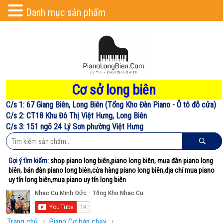
Danh mục sản phẩm
Cơ sở long biên
C/s 1: 67 Giang Biên, Long Biên (Tổng Kho Đàn Piano - Ô tô đỗ cửa)
C/s 2: CT18 Khu Đô Thị Việt Hưng, Long Biên
C/s 3: 151 ngõ 24 Lý Sơn phường Việt Hưng
Gợi ý tìm kiếm:
shop piano long biên
,
piano long biên
,
mua đàn piano long
biên
,
bán đàn piano long biên
,
cửa hàng piano long biên
,
địa chỉ mua piano
uy tín long biên
,
mua piano uy tín long biên
›
›
Trang chủ
Piano Cơ bán chạy